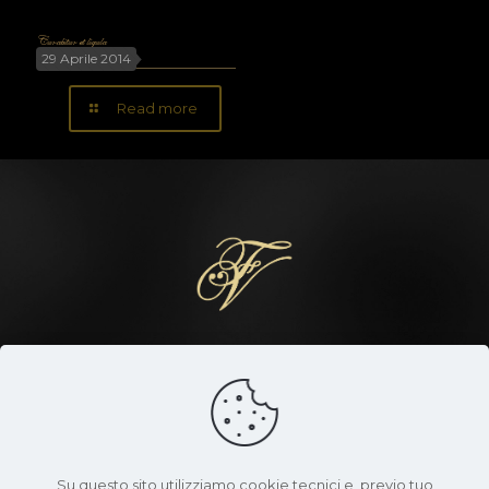
Curabitur et ligula
29 Aprile 2014
Read more
FRANCESCO VALENTE VINI
Effugere non potes necessitates potes vincere
- Seneca -
Privacy policy
|
Cookie policy
|
Termini e condizioni
Su questo sito utilizziamo cookie tecnici e, previo tuo